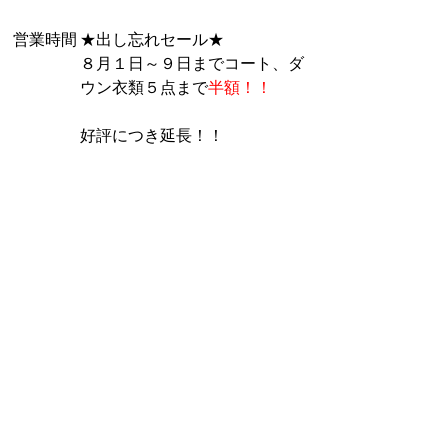
営業時間
★出し忘れセール★
８月１日～９日までコート、ダ
ウン衣類５点まで
半額！！
好評につき延長！！
◆汗抜きさっぱり・スーパーバ
イオ ２０％ＯＦＦ
定休日
無休
クレジットカード使えま
その他
す！ アプリ会員募集
中！！
※内容はお問い合わせください
桐ヶ丘北店