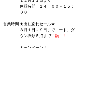
１２月１１日より
休憩時間 １４：００～１５：
００
営業時間
★出し忘れセール★
８月１日～９日までコート、ダ
ウン衣類５点まで
半額！！
キャンペーン！！
◆汗抜きさっぱり・スーパーバ
イオ ２０％ＯＦＦ
定休日
無休
クレジットカード使えま
その他
す！ アプリ会員募集
中！！
※内容はお問い合わせください